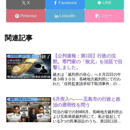
X
Facebook
LINE
Pinterest
LinkedIn
コピー
関連記事
【公判速報：第1回】行政の沈
令和8年（行ウ）第7号 被告：市監査委員
黙。専門家の「敗北」を法廷で目
撃しました。
裁きは「裁判所の良心」へ６月22日の午
後３時３０分、長崎地方裁判所にて行わ
れた「住民監査請求却下取消事件」の第1
回公判は、予想だにしない結末を迎えま
した。※私は五島の裁判所でWEB参加し
ての開廷です。原告である私は、訴状、
6月突入へ――五島市の行政と政
裁判（市長＆市vs丸田）
準備書面①、そして...
治の透明性を問う
司法の場での対峙6月、長崎地方裁判所お
よび五島簡易裁判所にて、私が提起して
いる3つの民事訴訟のうち、第1回口頭弁
論が予定されています。これらは、五島