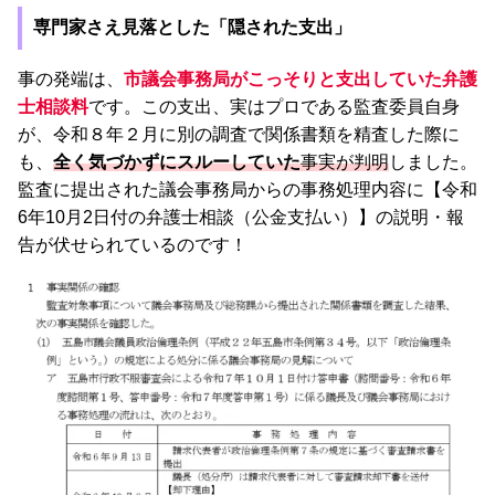
専門家さえ見落とした「隠された支出」
事の発端は、
市議会事務局がこっそりと支出していた弁護
士相談料
です。この支出、実はプロである監査委員自身
が、令和８年２月に別の調査で関係書類を精査した際に
も、
全く気づかずにスルーしていた
事実が判明
しました。
監査に提出された議会事務局からの事務処理内容に【令和
6年10月2日付の弁護士相談（公金支払い）】の説明・報
告が伏せられているのです！