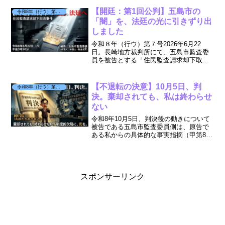
市における公金支出の透明性、そして公
益目的の言論活動を守るための重要な戦
【開廷：第1回公判】五島市の
令和8年（行ウ）第7号 被告：市監査委員
いです。6月に行われ...
「闇」を、法廷の光に引きずり出
しました
令和８年（行ウ）第７号2026年6月22
日。長崎地方裁判所にて、五島市監査委
員を被告とする「住民監査請求却下取消
事件（令和8年（行ウ）第7号）」の第1回
公判が本日３時３０分に開廷されます。
私は五島の裁判所からWEB会議出廷で許
【不退転の決意】10月5日、判
令和8年（行ウ）第7号 被告：市監査委員
可をいただいて...
決。棄却されても、私は終わらせ
ない
令和8年10月5日、判決後の動きについて
被告である五島市監査委員側は、原告で
ある私からの具体的な事実指摘（甲第8号
証による監査機能の不全の証明）に対
し、結局、一言の反論も行われませんで
した。沈黙し、ただ「棄却せよ」と繰り
返すのみでした。 こ...
スポンサーリンク