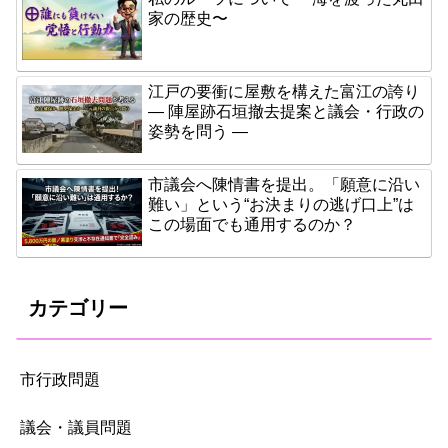
家の歴史〜
江戸の要衝に屋敷を構えた富江の誇り
― 陣屋跡石垣撤去提案と議会・行政の
姿勢を問う ―
市議会へ陳情書を提出。「願意に沿い
難い」という“お決まりの逃げ口上”は
この場面でも通用するのか？
カテゴリー
市行政問題
議会・議員問題