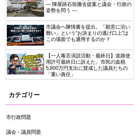
― 陣屋跡石垣撤去提案と議会・行政の
姿勢を問う ―
市議会へ陳情書を提出。「願意に沿い
難い」という“お決まりの逃げ口上”は
この場面でも通用するのか？
【一人毒舌演説活動・最終日】道路使
用許可最終日に訴えた、市民の血税
5,800万円支出に賛成した議員たちの
「重い責任」
カテゴリー
市行政問題
議会・議員問題