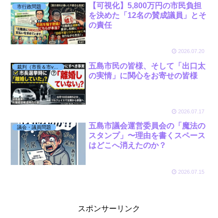
【可視化】5,800万円の市民負担
市行政問題
を決めた「12名の賛成議員」とそ
の責任
2026.07.20
五島市民の皆様、そして「出口太
裁判（市長＆市vs丸田）
の実情」に関心をお寄せの皆様
2026.07.17
五島市議会運営委員会の「魔法の
議会・議員問題
スタンプ」〜理由を書くスペース
はどこへ消えたのか？
2026.07.15
スポンサーリンク