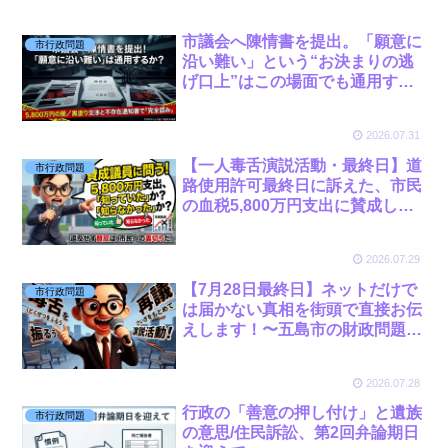
市議会へ陳情書を提出。「願意に
市行政問題
沿い難い」という“お決まりの逃
げ口上”はこの場面でも通用する
のか？
2026.07.31
【一人毒舌演説活動・最終日】道
市行政問題
路使用許可最終日に訴えた、市民
の血税5,800万円支出に賛成した
議員たちの「重い責任」
2026.07.29
【7月28日最終日】ネットだけで
市行政問題
は届かない真相を街頭で直接お伝
えします！〜五島市の財政問題と
隠蔽工作〜
2026.07.28
行政の「善意の押し付け」と遺族
市行政問題
の意思/住民訴訟、第2回弁論期日