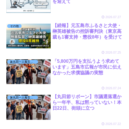
を迎えて
2026.07.27
【続報】元五島市ふるさと大使・
その他
榊英雄被告の控訴審判決（東京高
裁も1審支持・懲役8年）を受けて
2026.07.25
「5,800万円を支払うよう求めて
🎤丸田一人毒舌活動
います」五島市広報が市民に伝え
なかった求償協議の実態
2026.07.24
【丸田節リボーン】市議選落選か
🎤丸田一人毒舌活動
ら一年半、私は黙っていない！本
日22日、街頭に立つ
2026.07.22