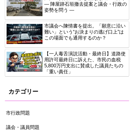
― 陣屋跡石垣撤去提案と議会・行政の
姿勢を問う ―
市議会へ陳情書を提出。「願意に沿い
難い」という“お決まりの逃げ口上”は
この場面でも通用するのか？
【一人毒舌演説活動・最終日】道路使
用許可最終日に訴えた、市民の血税
5,800万円支出に賛成した議員たちの
「重い責任」
カテゴリー
市行政問題
議会・議員問題