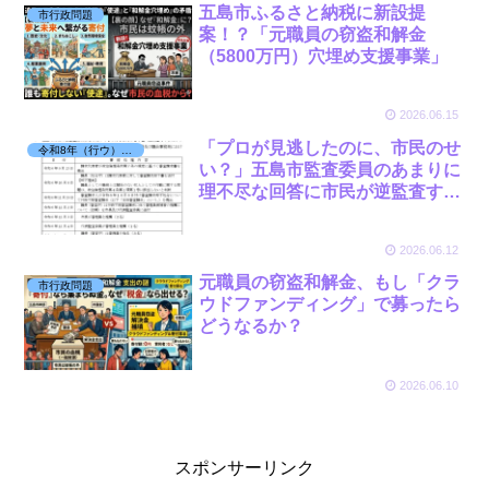
五島市ふるさと納税に新設提
市行政問題
案！？「元職員の窃盗和解金
（5800万円）穴埋め支援事業」
2026.06.15
「プロが見逃したのに、市民のせ
令和8年（行ウ）第7号 被告：市監査委員
い？」五島市監査委員のあまりに
理不尽な回答に市民が逆監査する
必要性
2026.06.12
元職員の窃盗和解金、もし「クラ
市行政問題
ウドファンディング」で募ったら
どうなるか？
2026.06.10
スポンサーリンク