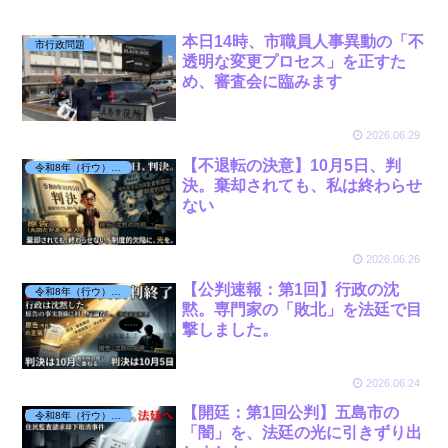
本日14時、市職員人事異動の「不
市行政問題
透明な変更プロセス」を正すた
め、審査会に臨みます
2026.06.29
【不退転の決意】10月5日、判
令和8年（行ウ）第7号 被告：市監査委員
決。棄却されても、私は終わらせ
ない
2026.06.26
【公判速報：第1回】行政の沈
令和8年（行ウ）第7号 被告：市監査委員
黙。専門家の「敗北」を法廷で目
撃しました。
2026.06.24
【開廷：第1回公判】五島市の
令和8年（行ウ）第7号 被告：市監査委員
「闇」を、法廷の光に引きずり出