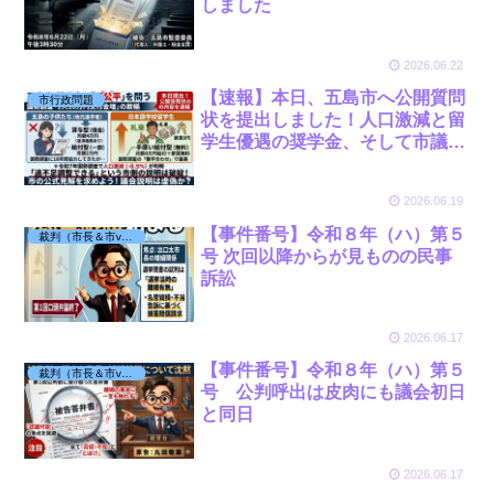
しました
2026.06.22
【速報】本日、五島市へ公開質問
市行政問題
状を提出しました！人口激減と留
学生優遇の奨学金、そして市議会
の危機感を問う
2026.06.19
【事件番号】令和８年（ハ）第５
裁判（市長＆市vs丸田）
号 次回以降からが見ものの民事
訴訟
2026.06.17
【事件番号】令和８年（ハ）第５
裁判（市長＆市vs丸田）
号 公判呼出は皮肉にも議会初日
と同日
2026.06.17