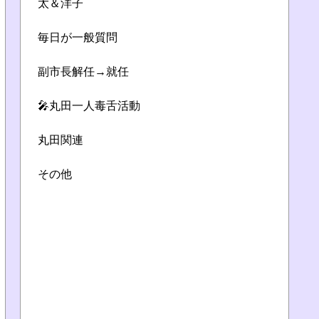
太＆洋子
毎日が一般質問
副市長解任→就任
🎤丸田一人毒舌活動
丸田関連
その他