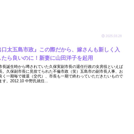
2025.03.28
出口太五島市政』この際だから、嫁さんも新しく入
したら良いのに！新妻に山田洋子を起用
市長誕生時から噂されていた久保実副市長の退任行政の女房役といえば
長。久保副市長に見捨てられた不倫市政（笑）五島市の副市長人事、お
良く一期毎で後退（交代）、市長も一期で終わっていただきたいもので
す。2012.10 中野氏就任...