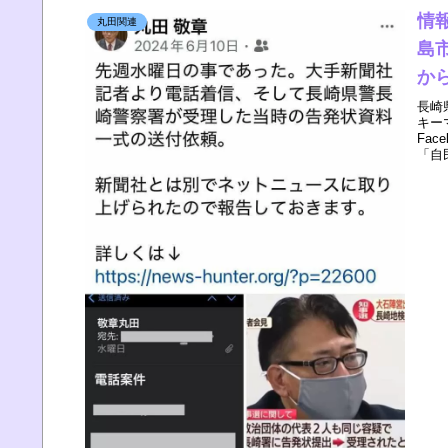
情
丸田関連
島市
か
長崎
キー
Fa
「自