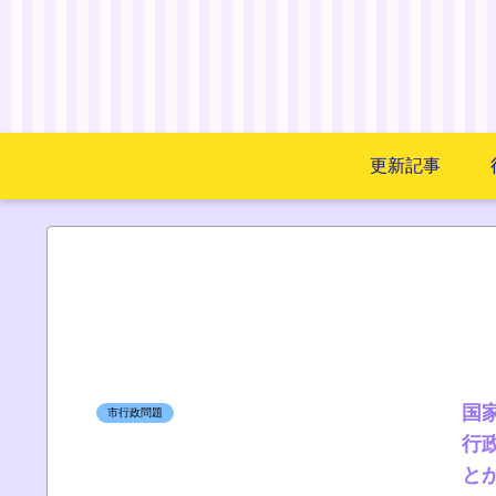
更新記事
国
市行政問題
行
と