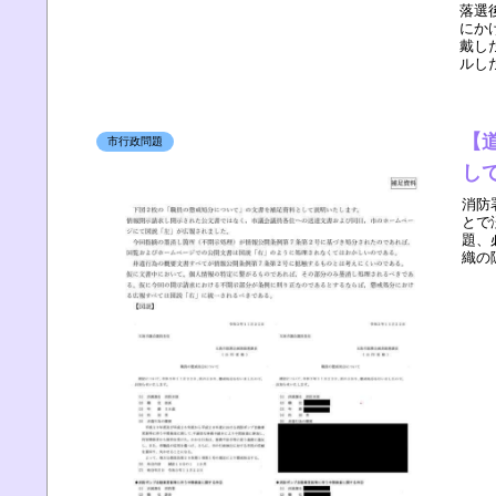
落選
にか
戴した
ルした
【
市行政問題
し
消防
とで
題、
織の