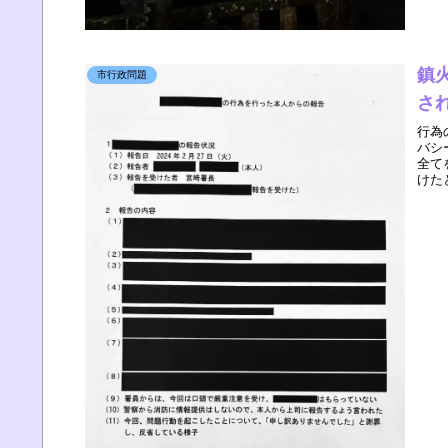
鎮
市行政問題
さ
行為
バシ
全て
けた