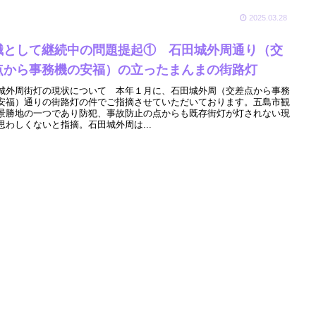
2025.03.28
職として継続中の問題提起① 石田城外周通り（交
点から事務機の安福）の立ったまんまの街路灯
城外周街灯の現状について 本年１月に、石田城外周（交差点から事務
安福）通りの街路灯の件でご指摘させていただいております。五島市観
景勝地の一つであり防犯、事故防止の点からも既存街灯が灯されない現
思わしくないと指摘。石田城外周は...