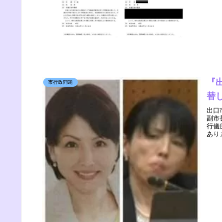
『
市行政問題
替
出口
副市
行儀
ありま