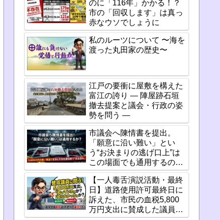
のに「116年」かかる！？
市の「回収します」は真っ
赤なウソでしょうに
私のルーツについて 〜海を
渡った丸田家の歴史〜
江戸の要衝に屋敷を構えた
富江の誇り ― 陣屋跡石垣
撤去提案と議会・行政の姿
勢を問う ―
市議会へ陳情書を提出。
「願意に沿い難い」とい
う“お決まりの逃げ口上”は
この場面でも通用するの
か？
【一人毒舌演説活動・最終
日】道路使用許可最終日に
訴えた、市民の血税5,800
万円支出に賛成した議員た
ちの「重い責任」