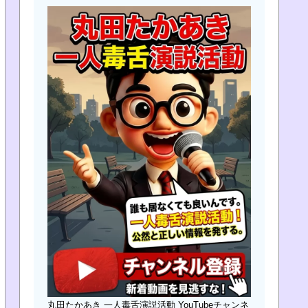
丸田たかあき 一人毒舌演説活動 YouTubeチャンネ