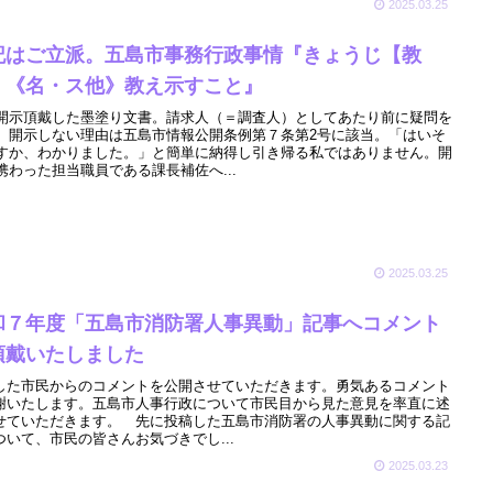
2025.03.25
記はご立派。五島市事務行政事情『きょうじ【教
】《名・ス他》教え示すこと』
開示頂戴した墨塗り文書。請求人（＝調査人）としてあたり前に疑問を
、開示しない理由は五島市情報公開条例第７条第2号に該当。「はいそ
すか、わかりました。」と簡単に納得し引き帰る私ではありません。開
携わった担当職員である課長補佐へ...
2025.03.25
和７年度「五島市消防署人事異動」記事へコメント
頂戴いたしました
した市民からのコメントを公開させていただきます。勇気あるコメント
謝いたします。五島市人事行政について市民目から見た意見を率直に述
せていただきます。 先に投稿した五島市消防署の人事異動に関する記
ついて、市民の皆さんお気づきでし...
2025.03.23