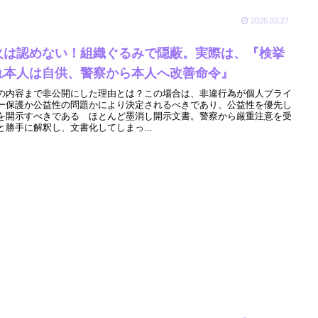
2025.03.27
火は認めない！組織ぐるみで隠蔽。実際は、『検挙
れ本人は自供、警察から本人へ改善命令』
の内容まで非公開にした理由とは？この場合は、非違行為が個人プライ
ー保護か公益性の問題かにより決定されるべきであり、公益性を優先し
を開示すべきである ほとんど墨消し開示文書。警察から厳重注意を受
と勝手に解釈し、文書化してしまっ...