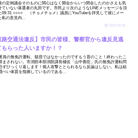
後の定例議会そのものに関心はなく開会からいつ閉会したのかさえも気
けていない落選者の丸田です。市民より次のようなLINEメッセージを頂
09:31 ○○○○ （チョメチョメ）議員にYouTubeを拝見して彼にメー
私の意見内...
2025.03.30
道路交通法違反】市民の皆様、警察官から違反見逃
てもらった人いますか！？
署員の無免許運転、疑惑ではなかったのですもう昔のこと！終わったこ
済まされない。市消防本部消防課長補佐「山中善臣」氏の無免許運転問
必ずひっくり返します！個人攻撃ととられるなら反論はしない。私は組
隠ぺい体質を指摘しているのである...