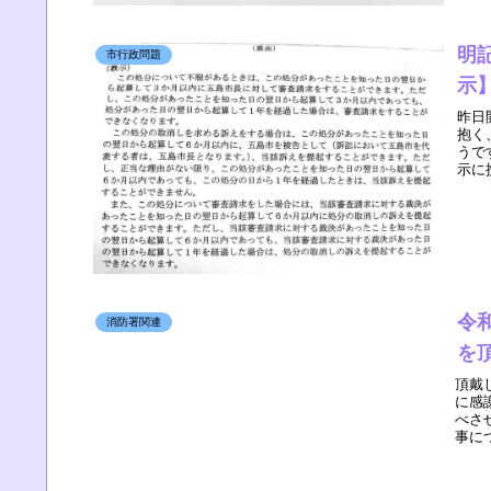
明
市行政問題
示
昨日
抱く
うで
示に
令
消防署関連
を
頂戴
に感
べさ
事に