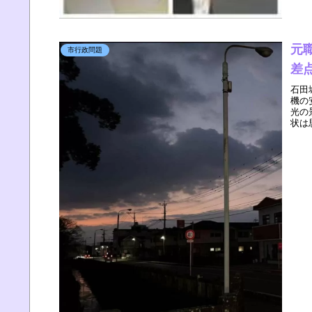
元
市行政問題
差
石田
機の
光の
状は