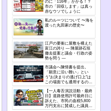
のに「116年」かかる！？
市の「回収します」は真っ
赤なウソでしょうに
私のルーツについて 〜海を
渡った丸田家の歴史〜
江戸の要衝に屋敷を構えた
富江の誇り ― 陣屋跡石垣
撤去提案と議会・行政の姿
勢を問う ―
市議会へ陳情書を提出。
「願意に沿い難い」とい
う“お決まりの逃げ口上”は
この場面でも通用するの
か？
【一人毒舌演説活動・最終
日】道路使用許可最終日に
訴えた、市民の血税5,800
万円支出に賛成した議員た
ちの「重い責任」