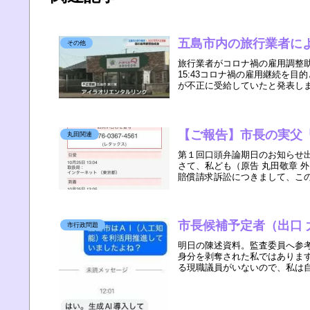
五島市内の旅行業者に
その他
旅行業者がコロナ禍の雇用調整助成
15:43コロナ禍の雇用継続を
が不正に受給していたと発表しまし
【ご報告】市長の実父
丸田関連
第１回口頭弁論期日のお知らせ
さて、私ども（原告 丸田敬章 
賠償請求訴訟につきまして、この
市長候補予定者（出口 
市行政問題
明日の陳述資料。監査委員へ参
身分を剥奪された私ではありま
る現職議員がいないので、私は自