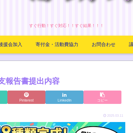
すぐ行動！すぐ対応！！すぐ結果！！！
後援会加入
寄付金・活動費協力
お問合わせ
収支報告書提出内容
Pinterest
LinkedIn
コピー
2025.03.11