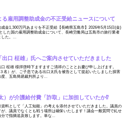
よる雇用調整助成金の不正受給ニュースについて
金1,300万円あまりを不正受給【長崎県五島市】2026年5月15日(金)
目的とした国の雇用調整助成金について、長崎労働局は五島市の旅行業者
た。...
「出口 柾雄」氏へご案内させていただきました
出口 柾雄 様拝啓時下ますますご清祥のこととお慶び申し上げます。
外３名）が、ご子息である出口太氏を被告として提起いたしました損害
度、五島簡易裁判所より...
太）が介護給付費「詐取」に加担していたか⁉︎
考資料として「人工知能」の考えを添付させていただきました。議員の
すが、議員でなくとも戦う場所は確保いたします！議会一般質問で糺せ
分で指摘追及致します。単な...