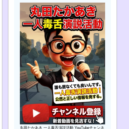
丸田たかあき 一人毒舌演説活動 YouTubeチャンネ