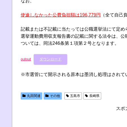
なお、
使途しなかった公費負担額は196,779円
（全て自己
記載または不記載に当たっては公職選挙法にて定め
選挙運動費用収支報告書の記載に関する法令は、公
ついては、同法246条第１項第２号となります。
outout
ダウンロード
※市選管にて開示される原本は墨消し処理はされて
丸田関連
その他
五島市
長崎県
スポ