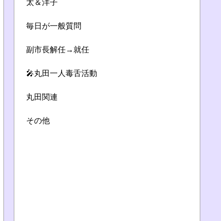
太＆洋子
毎日が一般質問
副市長解任→就任
🎤丸田一人毒舌活動
丸田関連
その他