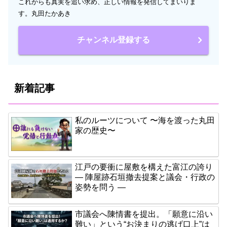
これからも真実を追い求め、正しい情報を発信してまいりま
す。丸田たかあき
チャンネル登録する
新着記事
私のルーツについて 〜海を渡った丸田
家の歴史〜
江戸の要衝に屋敷を構えた富江の誇り
― 陣屋跡石垣撤去提案と議会・行政の
姿勢を問う ―
市議会へ陳情書を提出。「願意に沿い
難い」という“お決まりの逃げ口上”は