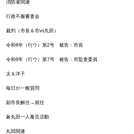
消防署関連
行政不服審査会
裁判（市長＆市vs丸田）
令和8年（行ウ）第2号 被告：市長
令和8年（行ウ）第7号 被告：市監査委員
太＆洋子
毎日が一般質問
副市長解任→就任
🎤丸田一人毒舌活動
丸田関連