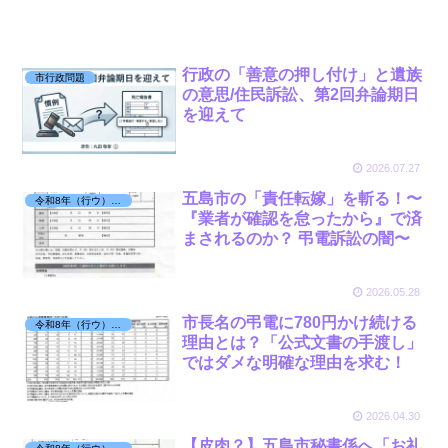
行政の「善意の押し付け」と遺族
市行政問題
の意思/住民訴訟、第2回弁論期日
を迎えて
2026.07.27
五島市の「責任転嫁」を斬る！〜
令和8年（行ウ）第2号 被告：市長
『業者が確認を怠ったから』で済
まされるのか？ 弔電訴訟の闇〜
2026.05.28
市長名の弔電に780円かけ続ける
令和8年（行ウ）第2号 被告：市長
理由とは？「公式文書の手渡し」
ではダメな明確な理由を求む！
2026.04.30
【皮肉？】五島市秘書係へ「お礼