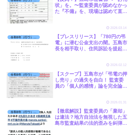
令和8年（行ウ）第2号 被告：市長
状」を。〜監査委員が認めなかっ
た『不備』を、現場は認めて直し
てくれました（笑）〜
2026.03.14
【プレスリリース】「780円の弔
令和8年（行ウ）第2号 被告：市長
電」に潜む公金支出の闇。五島市
長を相手取り、住民訴訟を提起し
ました。
2026.02.12
【スクープ】五島市が「弔電の押
令和8年（行ウ）第2号 被告：市長
し売り」の過失を自白！ 監査委
員の「個人的感情」論を完全論
破！
2026.01.31
【徹底解説】監査委員の「棄却」
令和8年（行ウ）第2号 被告：市長
は違法？地方自治法を無視した五
島市監査結果の法的歪みを糾弾す
る