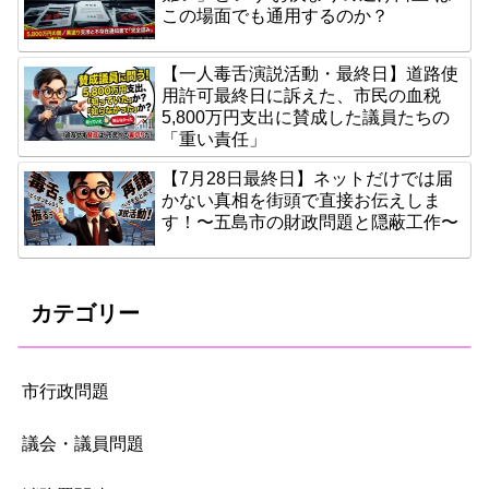
この場面でも通用するのか？
【一人毒舌演説活動・最終日】道路使
用許可最終日に訴えた、市民の血税
5,800万円支出に賛成した議員たちの
「重い責任」
【7月28日最終日】ネットだけでは届
かない真相を街頭で直接お伝えしま
す！〜五島市の財政問題と隠蔽工作〜
カテゴリー
市行政問題
議会・議員問題