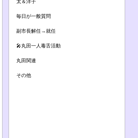
太＆洋子
毎日が一般質問
副市長解任→就任
🎤丸田一人毒舌活動
丸田関連
その他