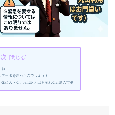
目次
らね
しデータを送ったのでしょう？」
が気に入らなければ訴え出る哀れな五島の市長