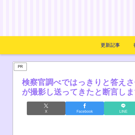
更新記事
PR
検察官調べではっきりと答えさ
が撮影し送ってきたと断言しま
X
Facebook
LINE