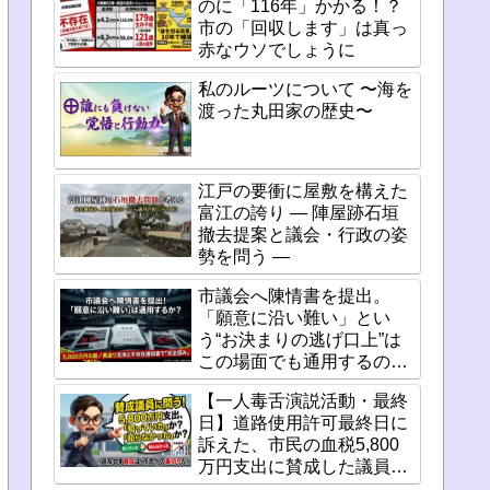
のに「116年」かかる！？
市の「回収します」は真っ
赤なウソでしょうに
私のルーツについて 〜海を
渡った丸田家の歴史〜
江戸の要衝に屋敷を構えた
富江の誇り ― 陣屋跡石垣
撤去提案と議会・行政の姿
勢を問う ―
市議会へ陳情書を提出。
「願意に沿い難い」とい
う“お決まりの逃げ口上”は
この場面でも通用するの
か？
【一人毒舌演説活動・最終
日】道路使用許可最終日に
訴えた、市民の血税5,800
万円支出に賛成した議員た
ちの「重い責任」