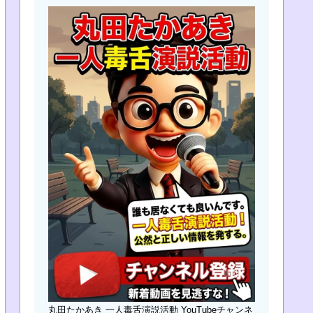
丸田たかあき 一人毒舌演説活動 YouTubeチャンネ