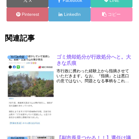
X
Facebook
LINE
Pinterest
LinkedIn
コピー
関連記事
ゴミ焼却処分が行政処分へと。大
市行政問題
きな爪痕
市行政に携わった経験上から指摘させて
いただきます。なお、『指摘』とは悪口
の意ではない。問題となる事柄をこれだ
と取り上げてさし示すこと。でありま
す。 五島市消防署をはじめ消防団員の
皆様、更に長崎県と自衛隊の消火活動に
あたられた皆様、心より感謝...
【副市長見つかる！！】選任は議
市行政問題