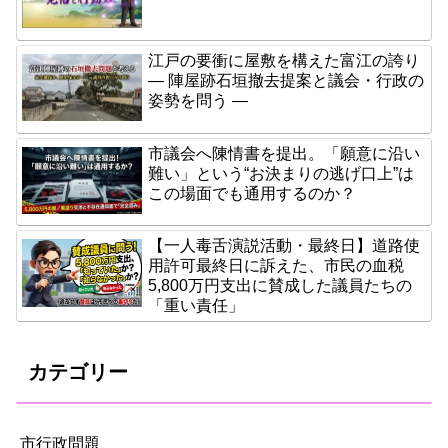
江戸の要衝に屋敷を構えた富江の誇り
― 陣屋跡石垣撤去提案と議会・行政の
姿勢を問う ―
市議会へ陳情書を提出。「願意に沿い
難い」という“お決まりの逃げ口上”は
この場面でも通用するのか？
【一人毒舌演説活動・最終日】道路使
用許可最終日に訴えた、市民の血税
5,800万円支出に賛成した議員たちの
「重い責任」
カテゴリー
市行政問題