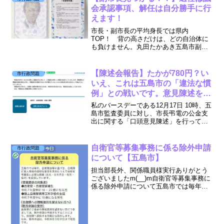
会承認事項、解任は自分勝手に行
えます！
市長・副市長の平均身長では県内
TOP！ 背の高さだけは、どの自治体に
も負けません。丸田たかあき五島市副市
長人事が21日の臨時会にて選任され承認
される。 私は市長副市長コンビをハラハ
ラコンビと名付けます。 市職員の皆様、
【陳述会報告】たかが780円？い
市行政問題
市長〇クハラ、副市長〇...
いえ、これは五島市の「違法な慣
例」との戦いです。意見陳述を終
えました。
私のバースデーである12月17日 10時、五
島市監査委員に対し、市長弔電の公金支
出に関する「口頭意見陳述」を行ってき
ました。本日と20日（土）の二回は陳述
会終了内容を発信いたします。では
PART.1にて知識を身につけてください。
自衛官等募集事務に係る除外申請
市行政問題
今回の請求額...
について【五島市】
担当部長外、関係職員様実行ありがとう
ございましたm(__)m自衛官等募集事務に
係る除外申請について五島市では毎年、
自衛隊法等に基づき、自衛隊に個人情報
の適切な管理を求めたうえで自衛官等募
集に必要な情報（氏名・生年月日・性
別・住所）を提供して...