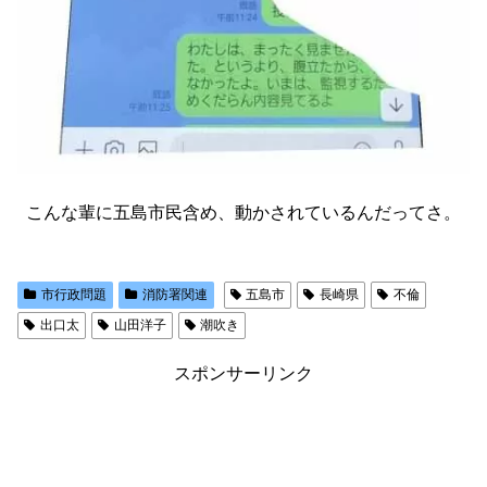
こんな輩に五島市民含め、動かされているんだってさ。
市行政問題
消防署関連
五島市
長崎県
不倫
出口太
山田洋子
潮吹き
スポンサーリンク