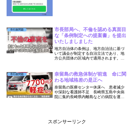
市長部局へ、不倫を認める真面目
市行政問題
な「条例制定への提案書」を提出
いたしましました
地方自治体の条例は、地方自治法に基づ
いて議会が制定する自治立法であり、地
方公共団体の区域内で適用されます。条
例は、法律に違反しない範囲で、地方公
共団体の事務に関する事項や、住民の権
利義務、罰則などを定めることができま
奈留島の救急体制が前進 命に関
市行政問題
す。→「法律に反しない範...
わる地域格差の是正へ
奈留島の医療センター休床へ 患者減少
や深刻な看護師不足 長崎県五島中央病
院に集約長崎県内離島などの病院を運営
する県病院企業団が、患者減少や深刻な
看護師不足を背景に、五島市奈留島の奈
留医療センターの入院病床を休床し、入
院機能を福江島の県五島中...
スポンサーリンク