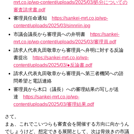
mrt.co.jp/wp-content/uploads/2025/03/処分についての
審査請求書.pdf
審理員任命通知
https://sankei-mrt.co.jp/wp-
content/uploads/2025/03/sinnriin.jpg
市議会議長から審理員への弁明書
https://sankei-
mrt.co.jp/wp-content/uploads/2025/03/審理員.pdf
請求人代表丸田敬章から審理員へ弁明に対する反論
書提出
https://sankei-mrt.co.jp/wp-
content/uploads/2025/03/●反論書.pdf
請求人代表丸田敬章から審理員へ第三者機関への諮
問希望と電話連絡
審理員から木口（議長）への審理結果の写しが送
達
https://sankei-mrt.co.jp/wp-
content/uploads/2025/03/審理結果.pdf
さて。
まぁ、これでこいつらも審査会を開催する方向に向かうん
でしょうけど、想定できる展開として、次は骨抜きの市議