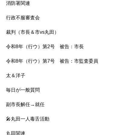
消防署関連
行政不服審査会
裁判（市長＆市vs丸田）
令和8年（行ウ）第2号 被告：市長
令和8年（行ウ）第7号 被告：市監査委員
太＆洋子
毎日が一般質問
副市長解任→就任
🎤丸田一人毒舌活動
丸田関連