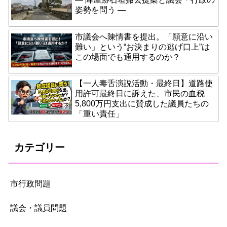
姿勢を問う ―
市議会へ陳情書を提出。「願意に沿い
難い」という“お決まりの逃げ口上”は
この場面でも通用するのか？
【一人毒舌演説活動・最終日】道路使
用許可最終日に訴えた、市民の血税
5,800万円支出に賛成した議員たちの
「重い責任」
カテゴリー
市行政問題
議会・議員問題