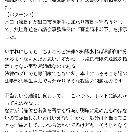
た。
【パターンB】
木口（議長）が出口市長誕生に加わり市長を守ろうとし
て、無理難題を市議会事務局長に『審査請求却下』を指示
した。
いずれにしても、ちょこっと法律の知識あれば常識的に分
かるようなもんだと思いますがね。→議長権限の逸脱を指
定できない事務局組織なのである。
法律のプロでも専門家でもない私、本土にいるそこら辺の
法学部の学生さんでも分かりそうな程度の問題なのです。
不当という結論は良としても、こいつら、ホントに訳わか
ってんのかな…。
なにが【品位と名誉を害する行為か明確に定めたものはな
いので該当しないとはいえない】から、処分は不当ってこ
とを理由としてこいつらはかいてるけども、そうじゃなく