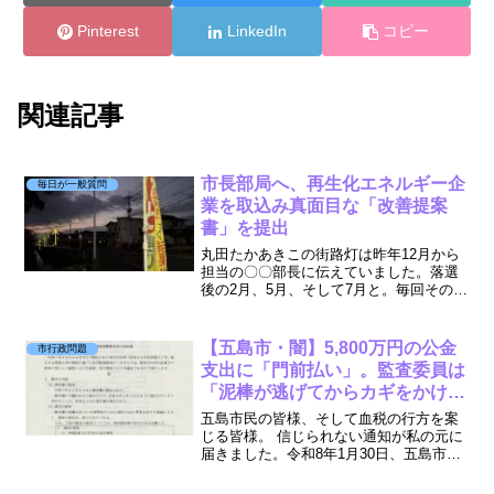
Pinterest
LinkedIn
コピー
関連記事
市長部局へ、再生化エネルギー企
毎日が一般質問
業を取込み真面目な「改善提案
書」を提出
丸田たかあきこの街路灯は昨年12月から
担当の〇〇部長に伝えていました。落選
後の2月、5月、そして7月と。毎回その場
しのぎでの同じ（なかなか進んでいない
との）回答だったので、提出に至りまし
た提案書提出日: 2025年7月25日提出先:
【五島市・闇】5,800万円の公金
市行政問題
五島市...
支出に「門前払い」。監査委員は
「泥棒が逃げてからカギをかけ
ろ」という呆れた論理
五島市民の皆様、そして血税の行方を案
じる皆様。 信じられない通知が私の元に
届きました。令和8年1月30日、五島市監
査委員（米山尚志氏、山田洋子氏）は、
私が提出していた「職員不祥事に伴う