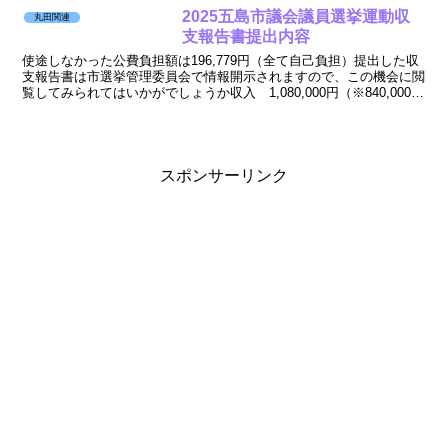
す。保管しっぱなしだっただけなので
2025五島市議会議員選挙運動収
丸田関連
す。現職市議会議員時代に消防署...
支報告書提出内容
使途しなかった公費負担額は196,779円（全て自己負担）提出した収
支報告書は市選挙管理委員会で情報開示されますので、この機会に閲
覧してみられてはいかがでしょうか収入 1,080,000円（※840,000
円）支出 1,021,366円（※...
スポンサーリンク