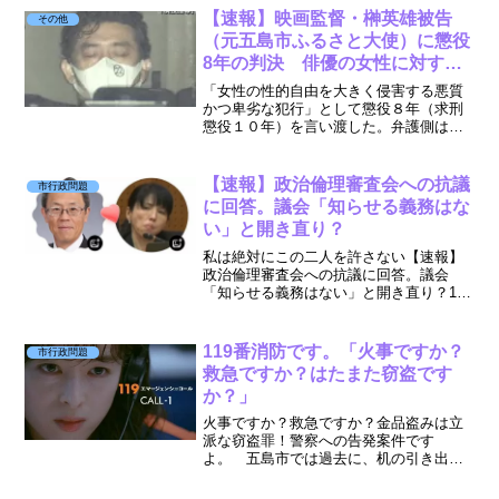
5,800万円支出」への住民監査請求に対
【速報】映画監督・榊英雄被告
その他
し、「却下（門前...
（元五島市ふるさと大使）に懲役
8年の判決 俳優の女性に対する
準強姦の罪「お互い男と女になっ
「女性の性的自由を大きく侵害する悪質
ている中での行為」と無罪主張
かつ卑劣な犯行」として懲役８年（求刑
懲役１０年）を言い渡した。弁護側は即
も 東京地裁
日控訴俳優の女性2人に性的暴行を加えた
罪に問われ、無罪を主張していた映画監
督の榊英雄被告（55）に対し、東京地裁
【速報】政治倫理審査会への抗議
市行政問題
は懲役8年の判決を言...
に回答。議会「知らせる義務はな
い」と開き直り？
私は絶対にこの二人を許さない【速報】
政治倫理審査会への抗議に回答。議会
「知らせる義務はない」と開き直り？1.
今回の進展まずは最新の結果を報告しま
す。令和7年12月15日付の申入れに対し、
12月23日付で議長より回答書が届いた。
119番消防です。「火事ですか？
市行政問題
結論として、...
救急ですか？はたまた窃盗です
か？」
火事ですか？救急ですか？金品盗みは立
派な窃盗罪！警察への告発案件です
よ。 五島市では過去に、机の引き出し
に公金を保管しっぱなしだった職員が懲
戒免職処分となった。窃盗ではないんで