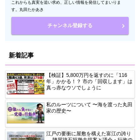
これからも真実を追い求め、正しい情報を発信してまいりま
す。丸田たかあき
チャンネル登録する
新着記事
【検証】5,800万円を返すのに「116
年」かかる！？ 市の「回収します」は
真っ赤なウソでしょうに
私のルーツについて 〜海を渡った丸田
家の歴史〜
江戸の要衝に屋敷を構えた富江の誇り
― 陣屋跡石垣撤去提案と議会・行政の