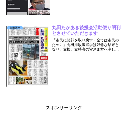
年、大石...
丸田たかあき後援会活動便り閉刊
丸田関連
とさせていただきます
『市民に笑顔を取り戻す・全ては市民の
ために』丸田拝改選選挙は残念な結果と
なり、支援、支持者の皆さま方へ申し訳
なく反省しております。現実を真摯に受
け入れて、これからの1日1日を大切に生
きていこうと思います。ただ最後までご
支持、ご支援いただいた...
スポンサーリンク