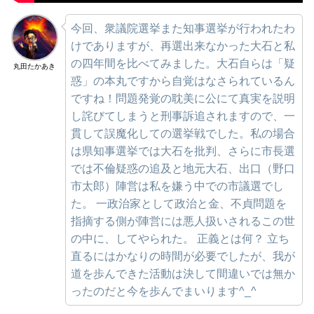
今回、衆議院選挙また知事選挙が行われたわ
けでありますが、再選出来なかった大石と私
の四年間を比べてみました。大石自らは「疑
丸田たかあき
惑」の本丸ですから自覚はなさられているん
ですね！問題発覚の耽美に公にて真実を説明
し詫びてしまうと刑事訴追されますので、一
貫して誤魔化しての選挙戦でした。私の場合
は県知事選挙では大石を批判、さらに市長選
では不倫疑惑の追及と地元大石、出口（野口
市太郎）陣営は私を嫌う中での市議選でし
た。 一政治家として政治と金、不貞問題を
指摘する側が陣営には悪人扱いされるこの世
の中に、してやられた。 正義とは何？ 立ち
直るにはかなりの時間が必要でしたが、我が
道を歩んできた活動は決して間違いでは無か
ったのだと今を歩んでまいります^_^