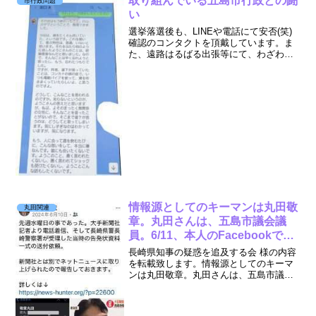
取り組んでいる五島市行政との闘
市行政問題
出自と戸籍の一部情報私...
い
選挙落選後も、LINEや電話にて安否(笑)
確認のコンタクトを頂戴しています。ま
た、遠路はるばる出張等にて、わざわざ
事務所に顔出ししてくださる方や、2次離
島地区より所用で立ち寄ってくださった
りと、皆様ありとうございます。元気に
バリバリやってい...
情報源としてのキーマンは丸田敬
丸田関連
章。丸田さんは、五島市議会議
員。6/11、本人のFacebookで
「大手新聞社から接触があった」
長崎県知事の疑惑を追及する会 様の内容
と公開
を転載致します。情報源としてのキーマ
ンは丸田敬章。丸田さんは、五島市議会
議員。6/11、本人のFacebookで「大手新
聞社から接触があった」と公開大石賢吾
の頭にある「自民党」大石は初当選して3