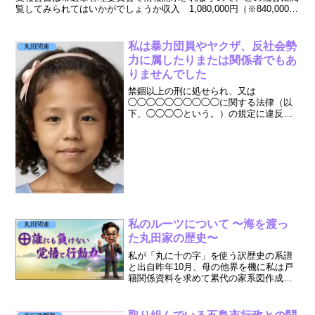
覧してみられてはいかがでしょうか収入 1,080,000円（※840,000
円）支出 1,021,366円（※...
私は暴力団員やヤクザ、反社会勢
丸田関連
力に属したりまたは関係者でもあ
りませんでした
禁錮以上の刑に処せられ、又は
◯◯◯◯◯◯◯◯◯◯に関する法律（以
下、◯◯◯◯という。）の規定に違反し
て罰金の刑に処せられ、その執行を終わ
り、又は執行を受けることがなくなった
日から起算して5年を経過しない者最近5
年間に◯◯◯◯◯◯◯◯◯◯によ...
私のルーツについて 〜海を渡っ
丸田関連
た丸田家の歴史〜
私が「丸に十の字」を使う訳歴史の系譜
と出自昨年10月、母の他界を機に私は戸
籍関係資料を求めて累代の家系図作成に
取り掛かった。父方のルーツは鹿児島の
地域にあります。島津 薩摩 富江藩を
含み、長崎の五島列島と結ぶ歴史です。