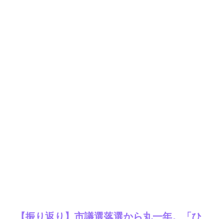
【振り返り】市議選落選から丸一年。「ひ