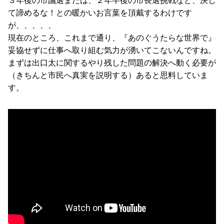
３年後の市議選または、２年半後の市長選挑戦など、決し
て諦めるな！との暖かいお言葉を頂戴するわけです
が、、、、、
現在のところ、これまで通り、『あのぐうたらな世界で』
妥協せずに仕事へ取り組む気力が湧いてこないんですね。
まずは出口太に関するやり残した問題の解決へ動く必要が
（きちんと市民へ真実を説明する）あると思料していま
す。