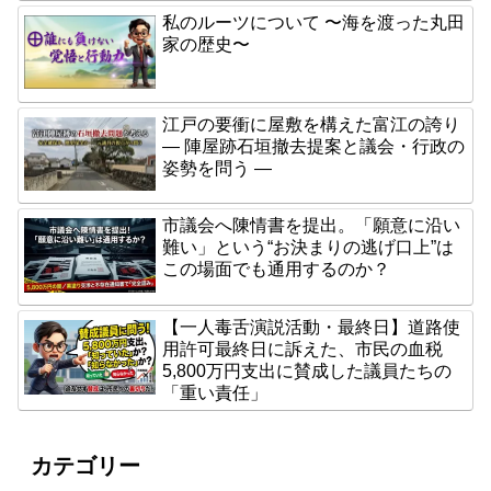
私のルーツについて 〜海を渡った丸田
家の歴史〜
江戸の要衝に屋敷を構えた富江の誇り
― 陣屋跡石垣撤去提案と議会・行政の
姿勢を問う ―
市議会へ陳情書を提出。「願意に沿い
難い」という“お決まりの逃げ口上”は
この場面でも通用するのか？
【一人毒舌演説活動・最終日】道路使
用許可最終日に訴えた、市民の血税
5,800万円支出に賛成した議員たちの
「重い責任」
カテゴリー