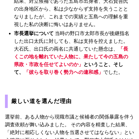
結果、対立候補であった五島市出身者、大石賢吾氏
の出身地区から、私は少なからず支持を失うことと
なりましたが、これまでの実績と五島への理解を重
視した私の決断に悔いはありません。
市長選挙について
当時の野口市太郎市長が後継指名
した出口太氏に対しても、私は支持を控えました。
大石氏、出口氏の両名に共通していた懸念は、
「長
くこの地を離れていた人物に、果たして今の五島の
県政・市政を任せてよいのか」
ということ、そし
て、
「彼らを取り巻く勢力への違和感」
でした。
厳しい道を選んだ理由
選挙前、ある人物から現職市議と候補者の関係暴露を伴う
調査依頼が舞い込みました。 その内容を精査した結果、
「絶対に相応しくない人物を当選させてはならない」とい