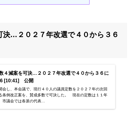
可決…２０２７年改選で４０から３６
数４減案を可決…２０２７年改選で４０から３６に
26 [10:41] 公開
開会し、本会議で、現行４０人の議員定数を２０２７年の次回
る条例改正案を、賛成多数で可決した。 現在の定数は１１年
。市議会では各派の代表…