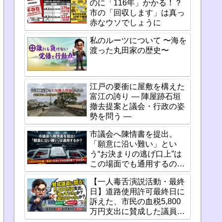
のに「116年」かかる！？
市の「回収します」は真っ
赤なウソでしょうに
私のルーツについて 〜海を
渡った丸田家の歴史〜
江戸の要衝に屋敷を構えた
富江の誇り ― 陣屋跡石垣
撤去提案と議会・行政の姿
勢を問う ―
市議会へ陳情書を提出。
「願意に沿い難い」とい
う“お決まりの逃げ口上”は
この場面でも通用するの
か？
【一人毒舌演説活動・最終
日】道路使用許可最終日に
訴えた、市民の血税5,800
万円支出に賛成した議員た
ちの「重い責任」