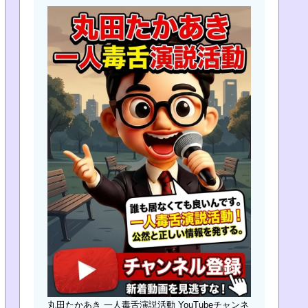
丸田たかあき 一人毒舌演説活動 YouTubeチャンネ