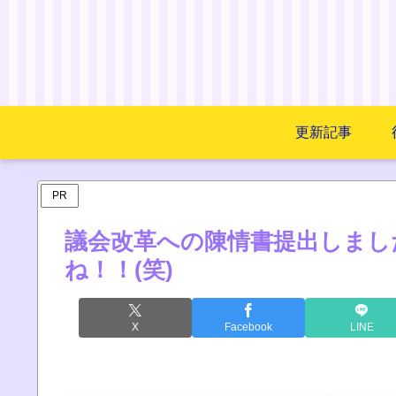
更新記事
PR
議会改革への陳情書提出しまし
ね！！(笑)
X
Facebook
LINE