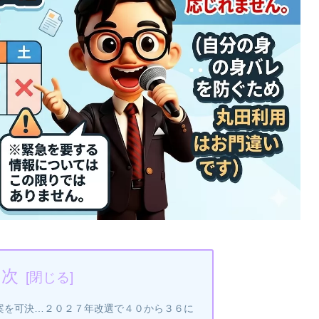
目次
案を可決…２０２７年改選で４０から３６に