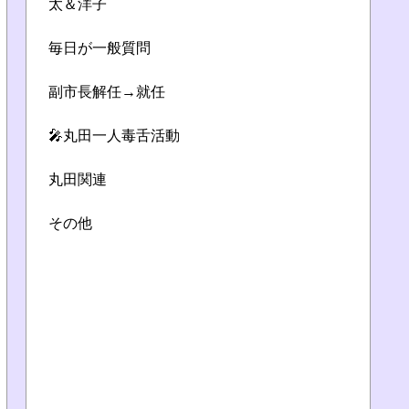
太＆洋子
毎日が一般質問
副市長解任→就任
🎤丸田一人毒舌活動
丸田関連
その他