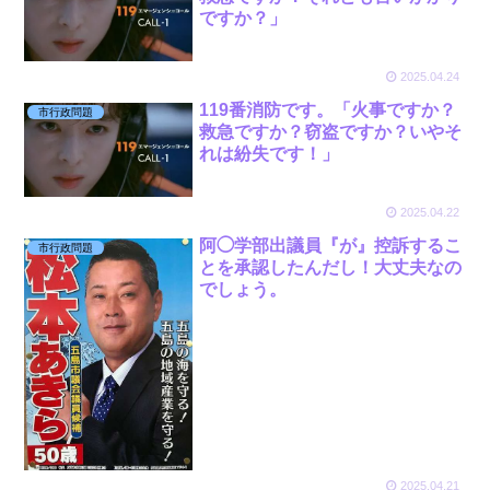
ですか？」
2025.04.24
119番消防です。「火事ですか？
市行政問題
救急ですか？窃盗ですか？いやそ
れは紛失です！」
2025.04.22
阿◯学部出議員『が』控訴するこ
市行政問題
とを承認したんだし！大丈夫なの
でしょう。
2025.04.21