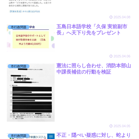
2025.04.08
五島日本語学校「久保 実前副市
市行政問題
長」へ天下り先をプレゼント
2025.04.06
憲法に照らし合わせ、消防本部山
市行政問題
中課長補佐の行動を検証
2025.04.05
不正・隠ぺい疑惑に対し、蛇より
市行政問題