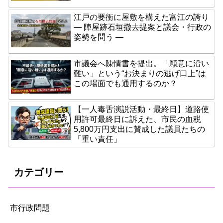
江戸の要衝に屋敷を構えた富江の誇り
― 陣屋跡石垣撤去提案と議会・行政の
姿勢を問う ―
市議会へ陳情書を提出。「願意に沿い
難い」という“お決まりの逃げ口上”は
この場面でも通用するのか？
【一人毒舌演説活動・最終日】道路使
用許可最終日に訴えた、市民の血税
5,800万円支出に賛成した議員たちの
「重い責任」
カテゴリー
市行政問題