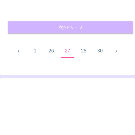
次のページ
前
次
1
26
27
28
30
へ
へ