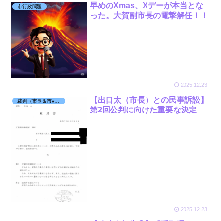
早めのXmas、Xデーが本当とな
市行政問題
った。大賀副市長の電撃解任！！
2025.12.23
【出口太（市長）との民事訴訟】
裁判（市長＆市vs丸田）
第2回公判に向けた重要な決定
2025.12.23