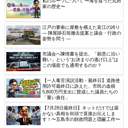
私のルーツについて 〜海を渡った丸田
家の歴史〜
江戸の要衝に屋敷を構えた富江の誇り
― 陣屋跡石垣撤去提案と議会・行政の
姿勢を問う ―
市議会へ陳情書を提出。「願意に沿い
難い」という“お決まりの逃げ口上”は
この場面でも通用するのか？
【一人毒舌演説活動・最終日】道路使
用許可最終日に訴えた、市民の血税
5,800万円支出に賛成した議員たちの
「重い責任」
【7月28日最終日】ネットだけでは届
かない真相を街頭で直接お伝えしま
す！〜五島市の財政問題と隠蔽工作〜