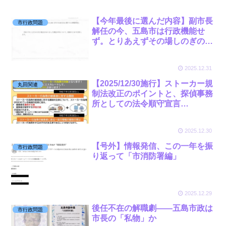
【今年最後に選んだ内容】副市長
市行政問題
解任の今、五島市は行政機能せ
ず。とりあえずその場しのぎの誤
魔化しと化してしまった
2025.12.31
【2025/12/30施行】ストーカー規
丸田関連
制法改正のポイントと、探偵事務
所としての法令順守宣言
（2026/3/10施行事項も）
2025.12.30
【号外】情報発信、この一年を振
市行政問題
り返って「市消防署編」
2025.12.29
後任不在の解職劇——五島市政は
市行政問題
市長の「私物」か