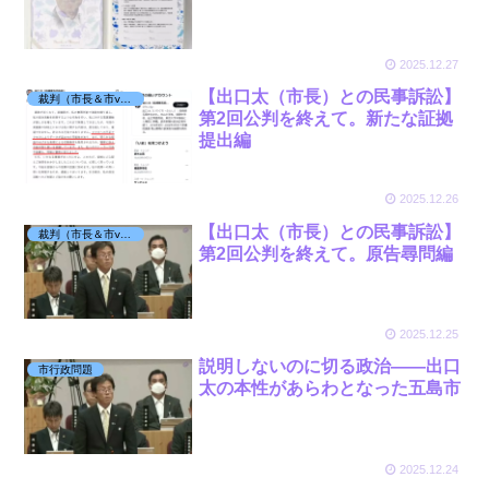
2025.12.27
【出口太（市長）との民事訴訟】
裁判（市長＆市vs丸田）
第2回公判を終えて。新たな証拠
提出編
2025.12.26
【出口太（市長）との民事訴訟】
裁判（市長＆市vs丸田）
第2回公判を終えて。原告尋問編
2025.12.25
説明しないのに切る政治——出口
市行政問題
太の本性があらわとなった五島市
2025.12.24